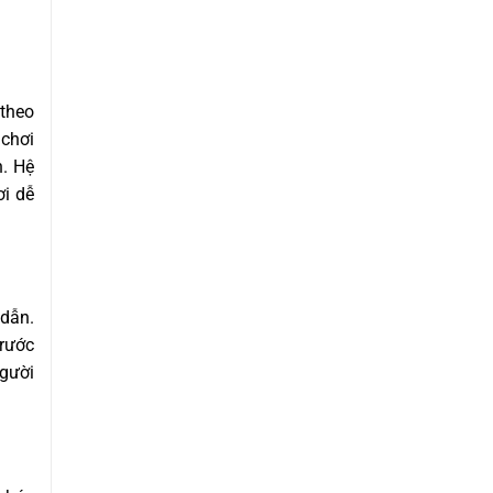
 theo
 chơi
n. Hệ
ơi dễ
dẫn.
Trước
Người