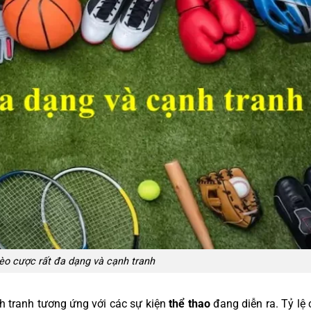
kèo cược rất đa dạng và cạnh tranh
h tranh tương ứng với các sự kiện
thể thao
đang diễn ra. Tỷ lệ