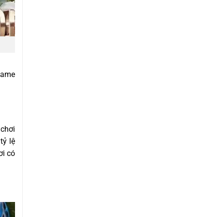
 game
 chơi
tỷ lệ
ơi có