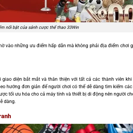
m nổi bật của sảnh cược thể thao 33Win
 nhờ vào những ưu điểm hấp dẫn mà không phải địa điểm chơi
giao diện bắt mắt và thân thiện với tất cả các thành viên khi
eo hướng đơn giản để người chơi có thể dễ dàng tìm kiếm các 
ợc tối ưu hóa cho cả máy tính và thiết bị di động nên người ch
dễ dàng.
ranh