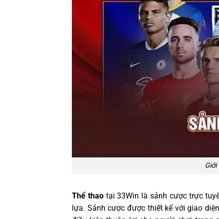
Giới
Thể thao
tại 33Win là sảnh cược trực tuy
lựa. Sảnh cược được thiết kế với giao diện