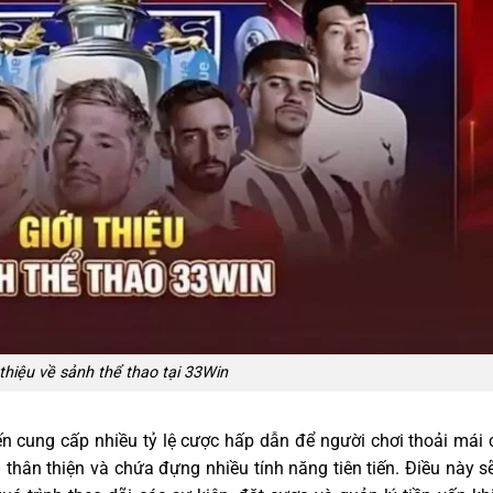
 thiệu về sảnh thể thao tại 33Win
ến cung cấp nhiều tỷ lệ cược hấp dẫn để người chơi thoải mái
 thân thiện và chứa đựng nhiều tính năng tiên tiến. Điều này s