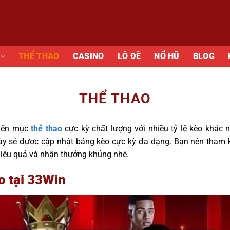
THỂ THAO
CASINO
LÔ ĐỀ
NỔ HŨ
BLOG
THỂ THAO
yên mục
thể thao
cực kỳ chất lượng với nhiều tỷ lệ kèo khác 
này sẽ được cập nhật bảng kèo cực kỳ đa dạng. Bạn nên tham
hiệu quả và nhận thưởng khủng nhé.
ao tại 33Win