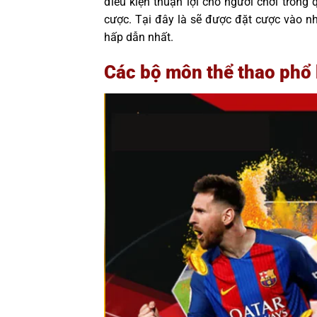
điều kiện thuận lợi cho người chơi trong q
cược. Tại đây là sẽ được đặt cược vào n
hấp dẫn nhất.
Các bộ môn thể thao phổ 