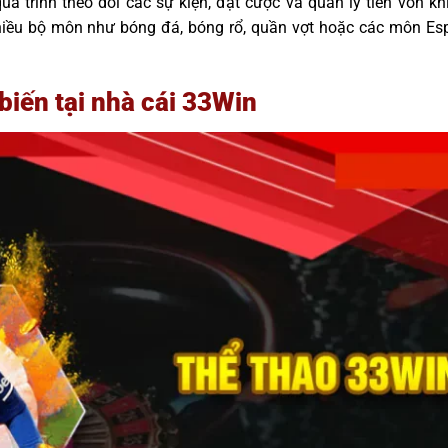
uá trình theo dõi các sự kiện, đặt cược và quản lý tiền vốn kh
hiều bộ môn như bóng đá, bóng rổ, quần vợt hoặc các môn Es
biến tại nhà cái 33Win