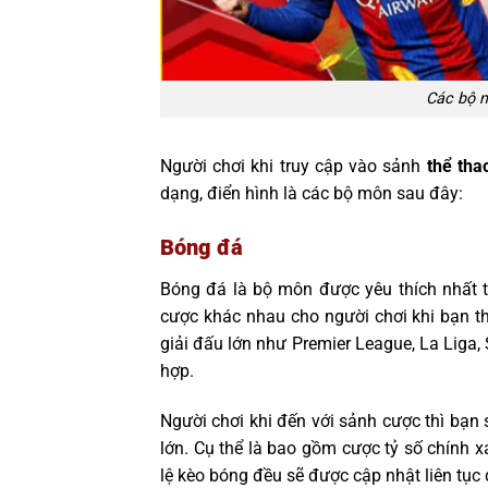
Các bộ m
Người chơi khi truy cập vào sảnh
thể th
dạng, điển hình là các bộ môn sau đây:
Bóng đá
Bóng đá là bộ môn được yêu thích nhất 
cược khác nhau cho người chơi khi bạn th
giải đấu lớn như Premier League, La Liga,
hợp.
Người chơi khi đến với sảnh cược thì bạn s
lớn. Cụ thể là bao gồm cược tỷ số chính x
lệ kèo bóng đều sẽ được cập nhật liên tục