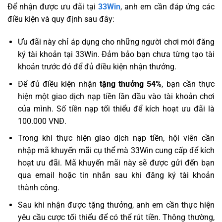
Để nhận được ưu đãi tại
33Win
, anh em cần đáp ứng các
điều kiện và quy định sau đây:
Ưu đãi này chỉ áp dụng cho những người chơi mới đăng
ký tài khoản tại 33Win. Đảm bảo bạn chưa từng tạo tài
khoản trước đó để đủ điều kiện nhận thưởng.
Để đủ điều kiện nhận
tặng thưởng 54%
, bạn cần thực
hiện một giao dịch nạp tiền lần đầu vào tài khoản chơi
của mình. Số tiền nạp tối thiểu để kích hoạt ưu đãi là
100.000 VNĐ.
Trong khi thực hiện giao dịch nạp tiền, hội viên cần
nhập mã khuyến mãi cụ thể mà 33Win cung cấp để kích
hoạt ưu đãi. Mã khuyến mãi này sẽ được gửi đến bạn
qua email hoặc tin nhắn sau khi đăng ký tài khoản
thành công.
Sau khi nhận được tặng thưởng, anh em cần thực hiện
yêu cầu cược tối thiểu để có thể rút tiền. Thông thường,