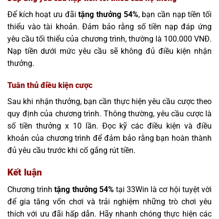
Để kích hoạt ưu đãi
tặng thưởng 54%
, bạn cần nạp tiền tối
thiểu vào tài khoản. Đảm bảo rằng số tiền nạp đáp ứng
yêu cầu tối thiểu của chương trình, thường là 100.000 VNĐ.
Nạp tiền dưới mức yêu cầu sẽ không đủ điều kiện nhận
thưởng.
Tuân thủ điều kiện cược
Sau khi nhận thưởng, bạn cần thực hiện yêu cầu cược theo
quy định của chương trình. Thông thường, yêu cầu cược là
số tiền thưởng x 10 lần. Đọc kỹ các điều kiện và điều
khoản của chương trình để đảm bảo rằng bạn hoàn thành
đủ yêu cầu trước khi cố gắng rút tiền.
Kết luận
Chương trình
tặng thưởng 54%
tại 33Win là cơ hội tuyệt vời
để gia tăng vốn chơi và trải nghiệm những trò chơi yêu
thích với ưu đãi hấp dẫn. Hãy nhanh chóng thực hiện các