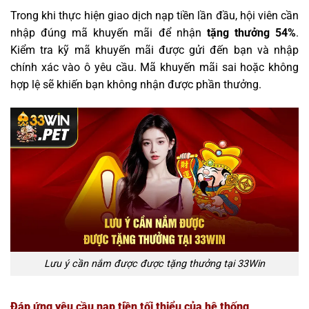
Trong khi thực hiện giao dịch nạp tiền lần đầu, hội viên cần
nhập đúng mã khuyến mãi để nhận
tặng thưởng 54%
.
Kiểm tra kỹ mã khuyến mãi được gửi đến bạn và nhập
chính xác vào ô yêu cầu. Mã khuyến mãi sai hoặc không
hợp lệ sẽ khiến bạn không nhận được phần thưởng.
Lưu ý cần nắm được được tặng thưởng tại 33Win
Đáp ứng yêu cầu nạp tiền tối thiểu của hệ thống