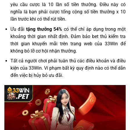
yêu cầu cược là 10 lần số tiền thưởng. Điều này có
nghĩa là bạn phải cược tổng cộng số tiền thưởng x 10
lần trước khi có thể rút tiền.
Ưu đãi
tặng thưởng 54%
có thể chỉ áp dụng trong một
khoảng thời gian nhất định. Đảm bảo bet thủ kiểm tra
thời gian khuyến mãi trên trang web của 33Win để
không bỏ lỡ cơ hội nhận thưởng.
Tất cả người chơi phải tuân thủ các điều khoản và điều
kiện của 33Win. Vi phạm bất kỳ quy định nào có thể dẫn
đến việc bị hủy bỏ ưu đãi.